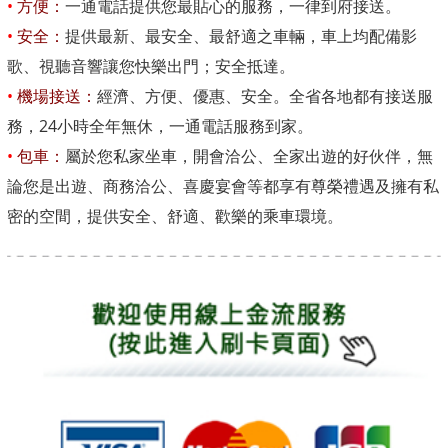
•
方便：
一通電話提供您最貼心的服務，一律到府接送。
•
安全：
提供最新、最安全、最舒適之車輛，車上均配備影
歌、視聽音響讓您快樂出門；安全抵達。
•
機場接送：
經濟、方便、優惠、安全。全省各地都有接送服
務，24小時全年無休，一通電話服務到家。
•
包車：
屬於您私家坐車，開會洽公、全家出遊的好伙伴，無
論您是出遊、商務洽公、喜慶宴會等都享有尊榮禮遇及擁有私
密的空間，提供安全、舒適、歡樂的乘車環境。