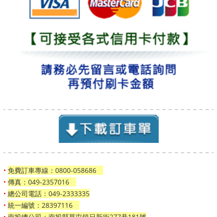
•
免費訂車專線：0800-058686
•
傳真：049-2357016
•
總公司電話：049-2333335
•
統一編號：28397116
•
南投總公司：南投縣草屯鎮日新街277巷181號