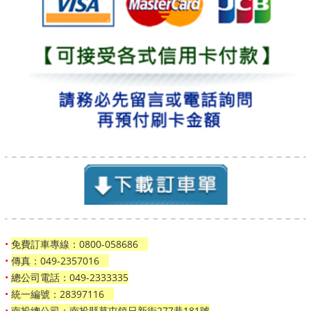
•
免費訂車專線：0800-058686
•
傳真：049-2357016
•
總公司電話：049-2333335
•
統一編號：28397116
•
南投總公司：南投縣草屯鎮日新街277巷181號