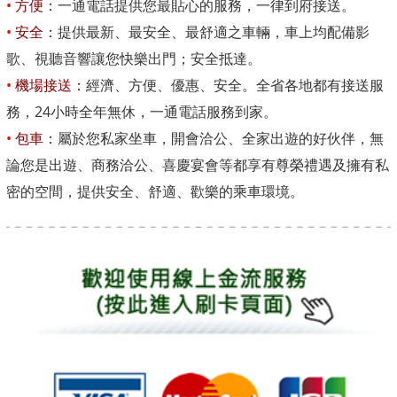
•
方便：
一通電話提供您最貼心的服務，一律到府接送。
•
安全：
提供最新、最安全、最舒適之車輛，車上均配備影
歌、視聽音響讓您快樂出門；安全抵達。
•
機場接送：
經濟、方便、優惠、安全。全省各地都有接送服
務，24小時全年無休，一通電話服務到家。
•
包車：
屬於您私家坐車，開會洽公、全家出遊的好伙伴，無
論您是出遊、商務洽公、喜慶宴會等都享有尊榮禮遇及擁有私
密的空間，提供安全、舒適、歡樂的乘車環境。