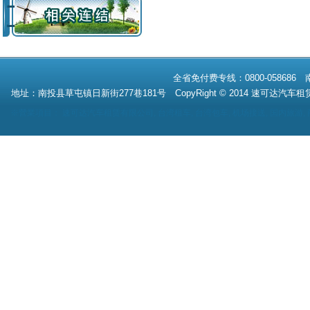
全省免付费专线：0800-058686 
地址：南投县草屯镇日新街277巷181号 CopyRight © 2014
速可达汽车租
※營業項目：
速可达汽车租赁有限公司
,
台湾租车
,
台湾包车
,
机场接送
,
国内旅游
,