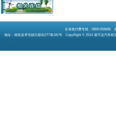
全省免付费专线：0800-058686 
地址：南投县草屯镇日新街277巷181号 CopyRight © 2014
速可达汽车租
※營業項目：
速可达汽车租赁有限公司
,
台湾租车
,
台湾包车
,
机场接送
,
国内旅游
,